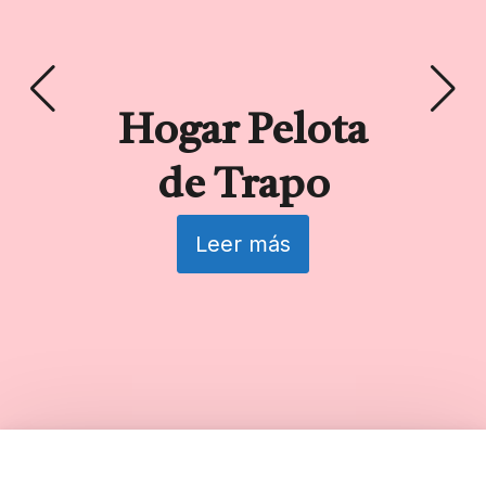
Hogar Pelota
R
de Trapo
Leer más