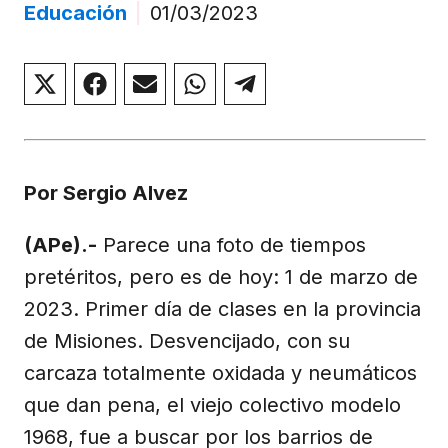
Educación
|
01/03/2023
Compartir
Compartir
Compartir
Compartir
Compartir
en
en
en
en
en
X
Facebook
Email
WhatsApp
Telegram
(Twitter)
Por Sergio Alvez
(APe).-
Parece una foto de tiempos
pretéritos, pero es de hoy: 1 de marzo de
2023. Primer día de clases en la provincia
de Misiones. Desvencijado, con su
carcaza totalmente oxidada y neumáticos
que dan pena, el viejo colectivo modelo
1968, fue a buscar por los barrios de