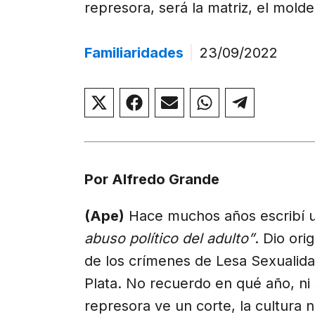
represora, será la matriz, el molde
Familiaridades
|
23/09/2022
Compartir
Compartir
Compartir
Compartir
Compar
en
en
en
en
en
X
Facebook
Email
WhatsApp
Telegr
(Twitter)
Por Alfredo Grande
(Ape)
Hace muchos años escribí u
abuso político del adulto”
. Dio ori
de los crímenes de Lesa Sexualida
Plata. No recuerdo en qué año, ni
represora ve un corte, la cultura 