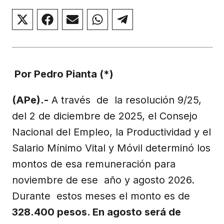
Compartir
Compartir
Compartir
Compartir
Compartir
en
en
en
en
en
X
Facebook
Email
WhatsApp
Telegram
(Twitter)
Por Pedro Pianta (*)
(APe).-
A través de la resolución 9/25,
del 2 de diciembre de 2025, el Consejo
Nacional del Empleo, la Productividad y el
Salario Mínimo Vital y Móvil determinó los
montos de esa remuneración para
noviembre de ese año y agosto 2026.
Durante estos meses el monto es de
328.400 pesos. En agosto será de