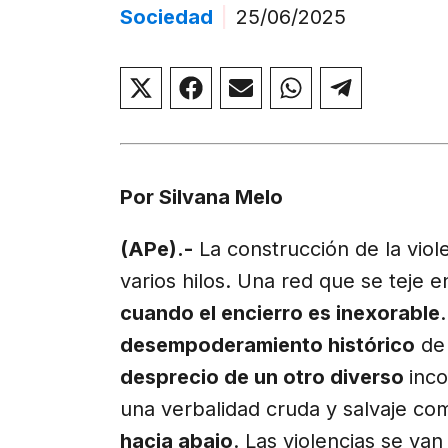
Sociedad
|
25/06/2025
Compartir
Compartir
Compartir
Compartir
Compar
en
en
en
en
en
X
Facebook
Email
WhatsApp
Telegr
(Twitter)
Por Silvana Melo
(APe).-
La construcción de la viol
varios hilos. Una red que se teje 
cuando el encierro es inexorable
desempoderamiento histórico
de 
desprecio de un otro diverso
inco
una verbalidad cruda y salvaje com
hacia abajo
. Las violencias se va