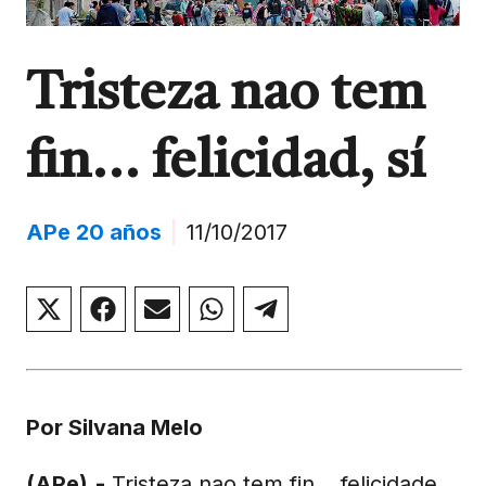
Tristeza nao tem
fin... felicidad, sí
APe 20 años
|
11/10/2017
Compartir
Compartir
Compartir
Compartir
Compartir
en
en
en
en
en
X
Facebook
Email
WhatsApp
Telegram
(Twitter)
Por Silvana Melo
(APe).-
Tristeza nao tem fin… felicidade