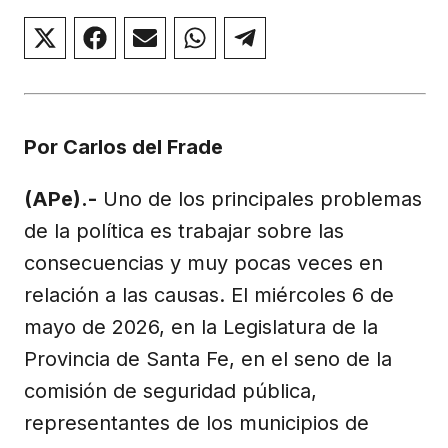
Compartir
Compartir
Compartir
Compartir
Compartir
en
en
en
en
en
X
Facebook
Email
WhatsApp
Telegram
(Twitter)
Por Carlos del Frade
(APe).-
Uno de los principales problemas
de la política es trabajar sobre las
consecuencias y muy pocas veces en
relación a las causas. El miércoles 6 de
mayo de 2026, en la Legislatura de la
Provincia de Santa Fe, en el seno de la
comisión de seguridad pública,
representantes de los municipios de