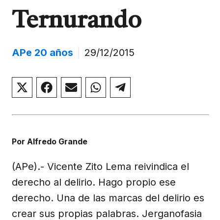
Ternurando
APe 20 años
|
29/12/2015
Compartir
Compartir
Compartir
Compartir
Compartir
en
en
en
en
en
X
Facebook
Email
WhatsApp
Telegram
(Twitter)
Por Alfredo Grande
(APe).- Vicente Zito Lema reivindica el
derecho al delirio. Hago propio ese
derecho. Una de las marcas del delirio es
crear sus propias palabras. Jerganofasia