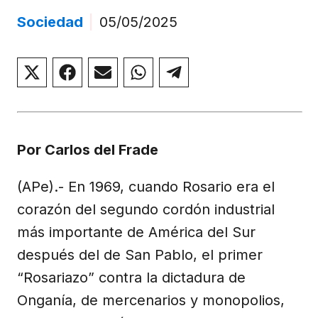
Sociedad
|
05/05/2025
Compartir
Compartir
Compartir
Compartir
Compartir
en
en
en
en
en
X
Facebook
Email
WhatsApp
Telegram
(Twitter)
Por Carlos del Frade
(APe).- En 1969, cuando Rosario era el
corazón del segundo cordón industrial
más importante de América del Sur
después del de San Pablo, el primer
“Rosariazo” contra la dictadura de
Onganía, de mercenarios y monopolios,