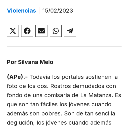
Violencias
|
15/02/2023
Compartir
Compartir
Compartir
Compartir
Compartir
en
en
en
en
en
X
Facebook
Email
WhatsApp
Telegram
(Twitter)
Por Silvana Melo
(APe).-
Todavía los portales sostienen la
foto de los dos. Rostros demudados con
fondo de una comisaría de La Matanza. Es
que son tan fáciles los jóvenes cuando
además son pobres. Son de tan sencilla
deglución, los jóvenes cuando además