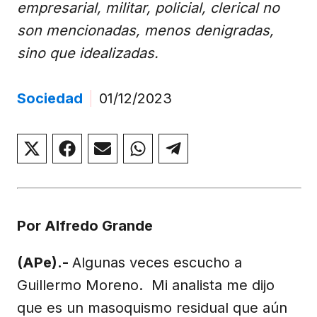
empresarial, militar, policial, clerical no
son mencionadas, menos denigradas,
sino que idealizadas.
Sociedad
|
01/12/2023
Compartir
Compartir
Compartir
Compartir
Compartir
en
en
en
en
en
X
Facebook
Email
WhatsApp
Telegram
(Twitter)
Por Alfredo Grande
(APe).-
Algunas veces escucho a
Guillermo Moreno. Mi analista me dijo
que es un masoquismo residual que aún