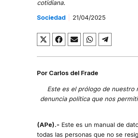
cotidiana.
Sociedad
|
21/04/2025
Compartir
Compartir
Compartir
Compartir
Compar
en
en
en
en
en
X
Facebook
Email
WhatsApp
Telegr
(Twitter)
Por Carlos del Frade
Este es el prólogo de nuestro n
denuncia política que nos permit
(APe).-
Este es un manual de dato
todas las personas que no se resig