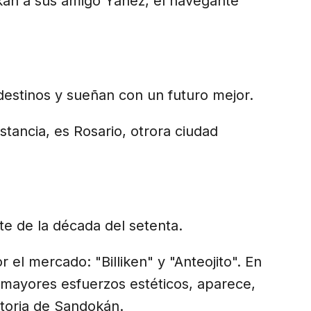
kán a sus amigo Yáñez, el navegante
destinos y sueñan con un futuro mejor.
istancia, es Rosario, otrora ciudad
te de la década del setenta.
r el mercado: "Billiken" y "Anteojito". En
n mayores esfuerzos estéticos, aparece,
storia de Sandokán.