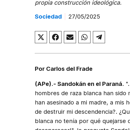
propia construcción ideológica.
Sociedad
|
27/05/2025
Compartir
Compartir
Compartir
Compartir
Compar
en
en
en
en
en
X
Facebook
Email
WhatsApp
Telegr
(Twitter)
Por Carlos del Frade
(APe).- Sandokán en el Paraná
. "
hombres de raza blanca han sido 
han asesinado a mi madre, a mis 
de destruir mi descendencia?. ¿Qu
blanca no tenía por qué quejarse 