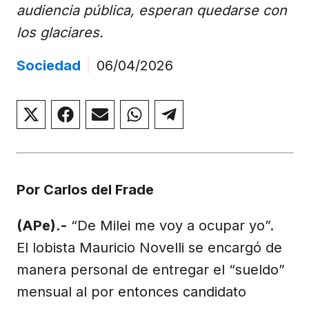
audiencia pública, esperan quedarse con
los glaciares.
Sociedad
|
06/04/2026
Compartir
Compartir
Compartir
Compartir
Compartir
en
en
en
en
en
X
Facebook
Email
WhatsApp
Telegram
(Twitter)
Por Carlos del Frade
(APe).-
“De Milei me voy a ocupar yo”.
El lobista Mauricio Novelli se encargó de
manera personal de entregar el “sueldo”
mensual al por entonces candidato