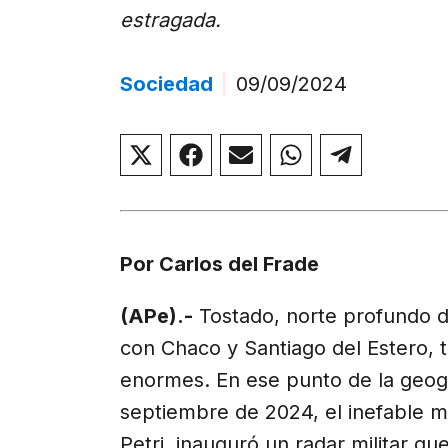
estragada.
Sociedad
|
09/09/2024
Compartir
Compartir
Compartir
Compartir
Compar
en
en
en
en
en
X
Facebook
Email
WhatsApp
Telegr
(Twitter)
Por Carlos del Frade
(APe).-
Tostado, norte profundo de
con Chaco y Santiago del Estero, t
enormes. En ese punto de la geogr
septiembre de 2024, el inefable mi
Petri, inauguró un radar militar qu