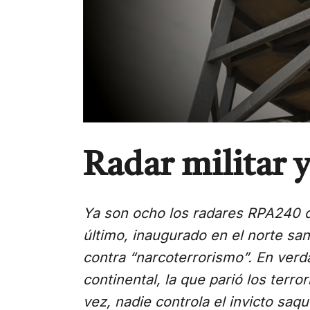
Radar militar y
Ya son ocho los radares RPA240 q
último, inaugurado en el norte sant
contra “narcoterrorismo”. En verda
continental, la que parió los terr
vez, nadie controla el invicto saq