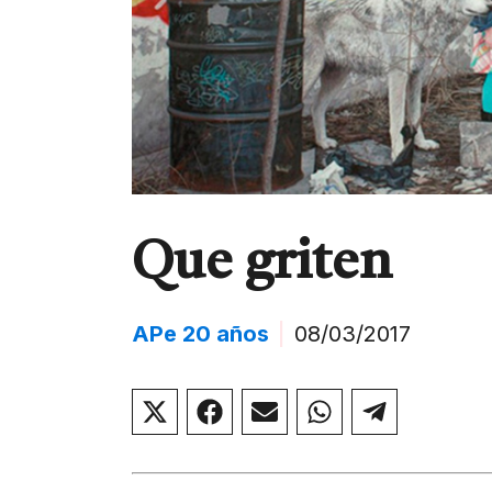
Que griten
APe 20 años
|
08/03/2017
Compartir
Compartir
Compartir
Compartir
Compar
en
en
en
en
en