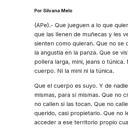
X
Facebook
Email
WhatsApp
Telegr
(Twitter)
Por Silvana Melo
(APe).- Que jueguen a lo que qui
que las llenen de muñecas y les ve
sienten como quieran. Que no se c
la angustia en la panza.
Que se vi
pollera larga, mini, jeans o túnica
cuerpo. Ni la mini ni la túnica.
Que el cuerpo es suyo. Y de nadie 
mismas, para sí mismas. Que no c
no callen si las tocan. Que no callen
querido, casi propietario. Que no l
acceder a ese territorio propio c