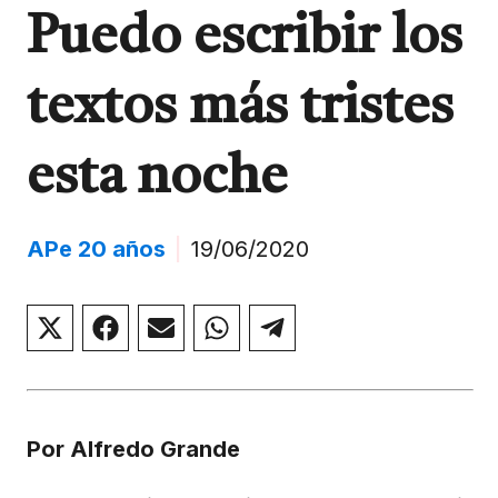
Puedo escribir los
textos más tristes
esta noche
APe 20 años
|
19/06/2020
Compartir
Compartir
Compartir
Compartir
Compartir
en
en
en
en
en
X
Facebook
Email
WhatsApp
Telegram
(Twitter)
Por Alfredo Grande