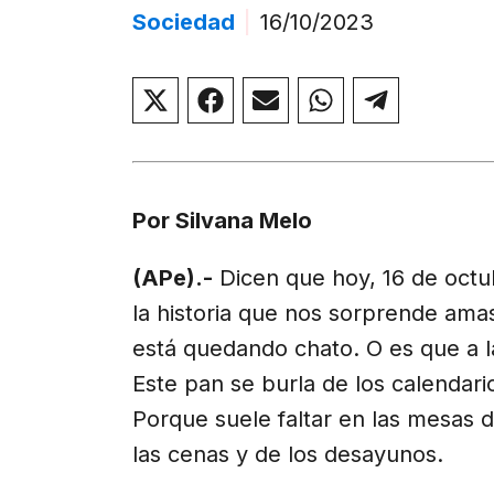
Sociedad
|
16/10/2023
Compartir
Compartir
Compartir
Compartir
Compar
en
en
en
en
en
X
Facebook
Email
WhatsApp
Telegr
(Twitter)
Por Silvana Melo
(APe).-
Dicen que hoy, 16 de octub
la historia que nos sorprende ama
está quedando chato. O es que a la 
Este pan se burla de los calendari
Porque suele faltar en las mesas d
las cenas y de los desayunos.