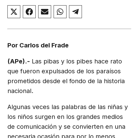
Compartir
Compartir
Compartir
Compartir
Compartir
en
en
en
en
en
X
Facebook
Email
WhatsApp
Telegram
(Twitter)
Por Carlos del Frade
(APe).-
Las pibas y los pibes hace rato
que fueron expulsados de los paraísos
prometidos desde el fondo de la historia
nacional.
Algunas veces las palabras de las niñas y
los niños surgen en los grandes medios
de comunicación y se convierten en una
necesaria ocasión para por lo menos