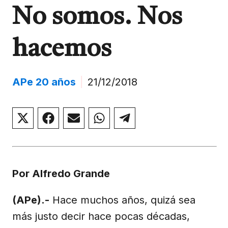
No somos. Nos
hacemos
APe 20 años
|
21/12/2018
Compartir
Compartir
Compartir
Compartir
Compartir
en
en
en
en
en
X
Facebook
Email
WhatsApp
Telegram
(Twitter)
Por Alfredo Grande
(APe).-
Hace muchos años, quizá sea
más justo decir hace pocas décadas,