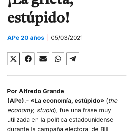
¡La grieta,
estúpido!
APe 20 años
|
05/03/2021
Compartir
Compartir
Compartir
Compartir
Compartir
en
en
en
en
en
X
Facebook
Email
WhatsApp
Telegram
(Twitter)
Por Alfredo Grande
(APe).-
«La economía, estúpido»
(
the
economy, stupid
), fue una frase muy
utilizada en la política estadounidense
durante la campaña electoral de Bill