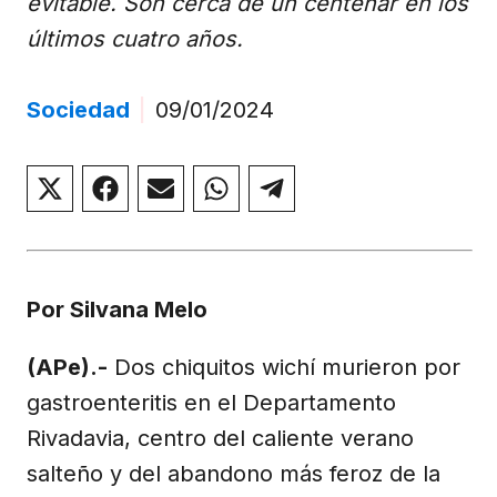
evitable. Son cerca de un centenar en los
últimos cuatro años.
Sociedad
|
09/01/2024
Compartir
Compartir
Compartir
Compartir
Compartir
en
en
en
en
en
X
Facebook
Email
WhatsApp
Telegram
(Twitter)
Por Silvana Melo
(APe).-
Dos chiquitos wichí murieron por
gastroenteritis en el Departamento
Rivadavia, centro del caliente verano
salteño y del abandono más feroz de la