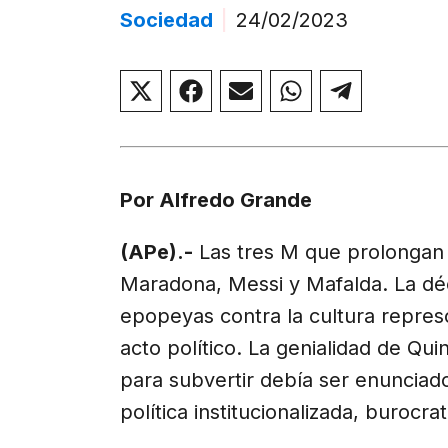
Sociedad
|
24/02/2023
Compartir
Compartir
Compartir
Compartir
Compar
en
en
en
en
en
X
Facebook
Email
WhatsApp
Telegr
(Twitter)
Por Alfredo Grande
(APe).-
Las tres M que prolongan 
Maradona, Messi y Mafalda. La dé
epopeyas contra la cultura represo
acto político. La genialidad de Qui
para subvertir debía ser enunciado 
política institucionalizada, burocra