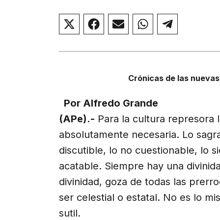
Compartir
Compartir
Compartir
Compartir
Compar
en
en
en
en
en
X
Facebook
Email
WhatsApp
Telegr
(Twitter)
Crónicas de las nuevas 
Por Alfredo Grande
(APe).-
Para la cultura represora 
absolutamente necesaria. Lo sagra
discutible, lo no cuestionable, lo
acatable. Siempre hay una divinid
divinidad, goza de todas las prerro
ser celestial o estatal. No es lo 
sutil.