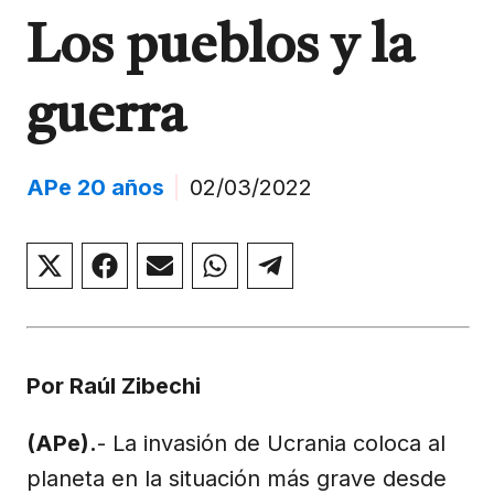
Los pueblos y la
guerra
APe 20 años
|
02/03/2022
Compartir
Compartir
Compartir
Compartir
Compartir
en
en
en
en
en
X
Facebook
Email
WhatsApp
Telegram
(Twitter)
Por Raúl Zibechi
(APe).
- La invasión de Ucrania coloca al
planeta en la situación más grave desde