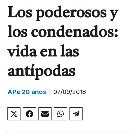
Los poderosos y
los condenados:
vida en las
antípodas
APe 20 años
|
07/09/2018
Compartir
Compartir
Compartir
Compartir
Compartir
en
en
en
en
en
X
Facebook
Email
WhatsApp
Telegram