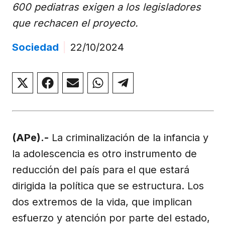
600 pediatras exigen a los legisladores
que rechacen el proyecto.
Sociedad
|
22/10/2024
Compartir
Compartir
Compartir
Compartir
Compartir
en
en
en
en
en
X
Facebook
Email
WhatsApp
Telegram
(Twitter)
(APe).-
La criminalización de la infancia y
la adolescencia es otro instrumento de
reducción del país para el que estará
dirigida la política que se estructura. Los
dos extremos de la vida, que implican
esfuerzo y atención por parte del estado,