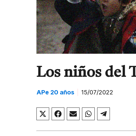
Los niños del 
APe 20 años
|
15/07/2022
Compartir
Compartir
Compartir
Compartir
Compar
en
en
en
en
en