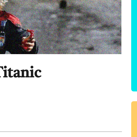
Titanic
tir