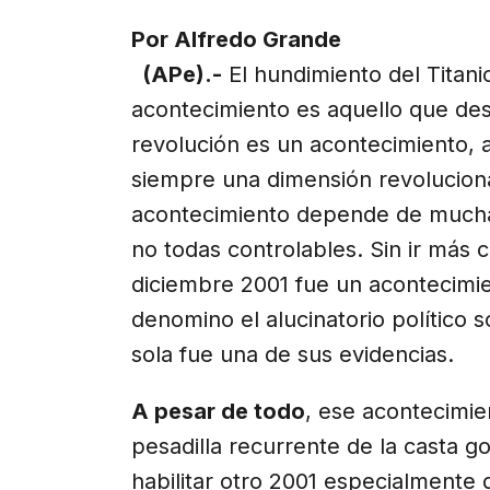
X
Facebook
Email
WhatsApp
Telegr
(Twitter)
Por Alfredo Grande
(APe).-
El hundimiento del Titani
acontecimiento es aquello que desp
revolución es un acontecimiento, 
siempre una dimensión revolucionar
acontecimiento depende de muchas
no todas controlables. Sin ir más 
diciembre 2001 fue un acontecimie
denomino el alucinatorio político s
sola fue una de sus evidencias.
A pesar de todo
, ese acontecimie
pesadilla recurrente de la casta g
habilitar otro 2001 especialmente