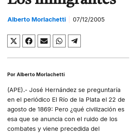
Los inmigrantes
Alberto Morlachetti
|
07/12/2005
Compartir
Compartir
Compartir
Compartir
Compartir
en
en
en
en
en
X
Facebook
Email
WhatsApp
Telegram
(Twitter)
Por Alberto Morlachetti
(APE).- José Hernández se preguntaría
en el periódico El Río de la Plata el 22 de
agosto de 1869: Pero ¿qué civilización es
esa que se anuncia con el ruido de los
combates y viene precedida del