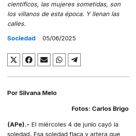
científicos, las mujeres sometidas, son
los villanos de esta época. Y llenan las
calles.
Sociedad
|
05/06/2025
Compartir
Compartir
Compartir
Compartir
Compartir
en
en
en
en
en
X
Facebook
Email
WhatsApp
Telegram
(Twitter)
Por Silvana Melo
Fotos: Carlos Brigo
(APe).-
El miércoles 4 de junio cayó la
soledad. Esa soledad flaca y artera que