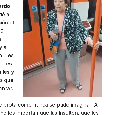
ardo
,
ió a
ión el
70
a
y a
ó. Les
o.
Les
iles y
os que
mbrar.
e
ue brota como nunca se pudo imaginar. A
o les importan que las insulten, que les