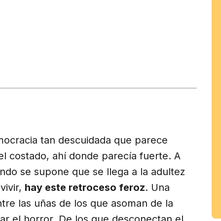
tir
am
ocracia tan descuidada que parece
l costado, ahí donde parecía fuerte. A
ndo se supone que se llega a la adultez
vivir,
hay este retroceso feroz
. Una
tre las uñas de los que asoman de la
ar el horror. De los que desconectan el