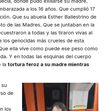
ecia, donde pudo exiliarse su madre.
mbarazada a los 16 años. Que cumplió 17
ción. Que su abuela Esther Ballestrino de
sto de las Madres. Que se juntaban en la
cuestraron a todas y las tiraron vivas al
e los genocidas más crueles de esta
i. Que ella vive como puede ese peso como
lda. Y en todas las esquinas del cuerpo
e la
tortura feroz a su madre mientras
 su
rso de
n los