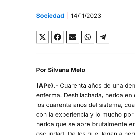
Sociedad
|
14/11/2023
Compartir
Compartir
Compartir
Compartir
Compar
en
en
en
en
en
X
Facebook
Email
WhatsApp
Telegr
(Twitter)
Por Silvana Melo
(APe).-
Cuarenta años de una dem
enferma. Deshilachada, herida en e
los cuarenta años del sistema, cua
con la experiencia y lo mucho por 
herida que se abre brutalmente en
oscuridad. De los que llegan a neg