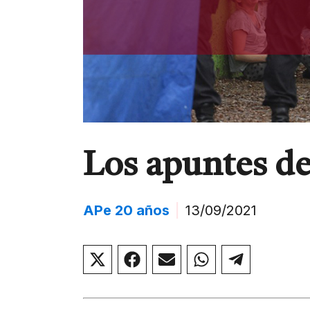
Los apuntes d
APe 20 años
|
13/09/2021
Compartir
Compartir
Compartir
Compartir
Compar
en
en
en
en
en