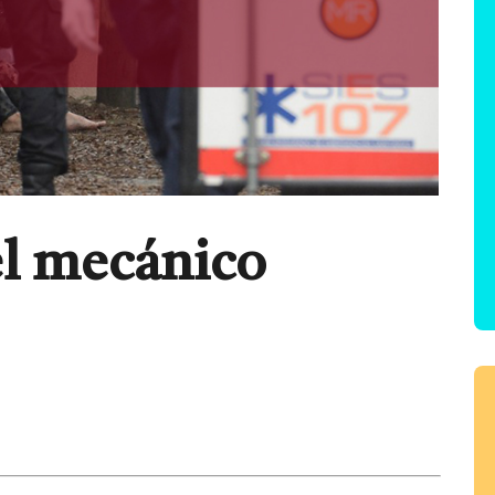
el mecánico
tir