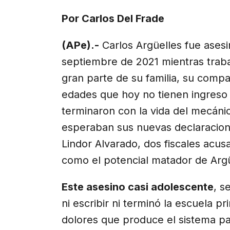
X
Facebook
Email
WhatsApp
Telegr
(Twitter)
Por Carlos Del Frade
(APe).-
Carlos Argüelles fue asesi
septiembre de 2021 mientras traba
gran parte de su familia, su compa
edades que hoy no tienen ingreso
terminaron con la vida del mecánico
esperaban sus nuevas declaracion
Lindor Alvarado, dos fiscales acu
como el potencial matador de Argü
Este asesino casi adolescente
, s
ni escribir ni terminó la escuela p
dolores que produce el sistema par