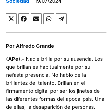
Sociedad
|
19/07/2024
Compartir
Compartir
Compartir
Compartir
Compartir
en
en
en
en
en
X
Facebook
Email
WhatsApp
Telegram
(Twitter)
Por Alfredo Grande
(APe).-
Nadie brilla por su ausencia. Los
que brillan es habitualmente por su
nefasta presencia. No hablo de la
brillantez del talento. Brillan en el
firmamento digital por ser los jinetes de
las diferentes formas del apocalipsis. Una
de ellas, la desaparición de personas.