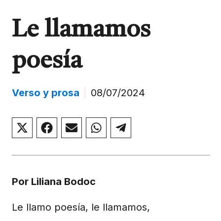
Le llamamos
poesía
Verso y prosa
|
08/07/2024
Compartir
Compartir
Compartir
Compartir
Compartir
en
en
en
en
en
X
Facebook
Email
WhatsApp
Telegram
(Twitter)
Por Liliana Bodoc
Le llamo poesía, le llamamos,