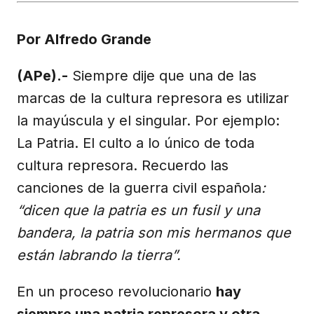
X
Facebook
Email
WhatsApp
Telegram
(Twitter)
Por Alfredo Grande
(APe).-
Siempre dije que una de las
marcas de la cultura represora es utilizar
la mayúscula y el singular. Por ejemplo:
La Patria. El culto a lo único de toda
cultura represora. Recuerdo las
canciones de la guerra civil española
:
“dicen que la patria es un fusil y una
bandera, la patria son mis hermanos que
están labrando la tierra”.
En un proceso revolucionario
hay
siempre una patria represora y otra