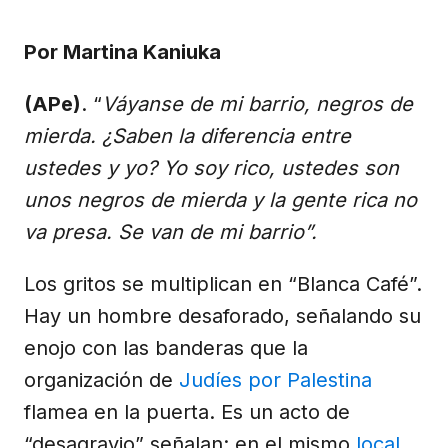
X
Facebook
Email
WhatsApp
Telegram
(Twitter)
Por Martina Kaniuka
(APe)
. “
Váyanse de mi barrio, negros de
mierda. ¿Saben la diferencia entre
ustedes y yo? Yo soy rico, ustedes son
unos negros de mierda y la gente rica no
va presa. Se van de mi barrio”.
Los gritos se multiplican en “Blanca Café”.
Hay un hombre desaforado, señalando su
enojo con las banderas que la
organización de
Judíes por Palestina
flamea en la puerta. Es un acto de
“desagravio” señalan: en el mismo
local
,