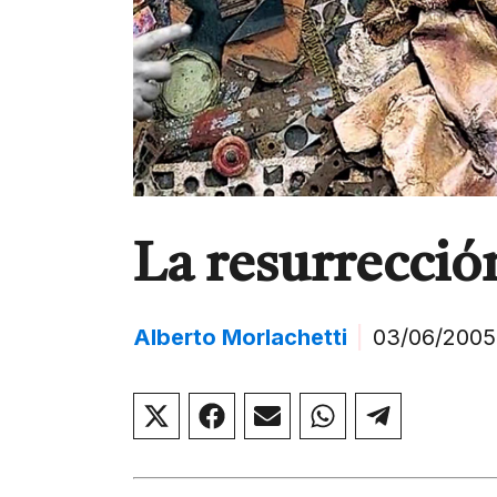
La resurrecció
Alberto Morlachetti
|
03/06/2005
Compartir
Compartir
Compartir
Compartir
Compar
en
en
en
en
en