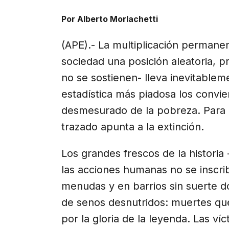
X
Facebook
Email
WhatsApp
Telegr
(Twitter)
Por Alberto Morlachetti
(APE).- La multiplicación perman
sociedad una posición aleatoria, 
no se sostienen- lleva inevitablemen
estadística más piadosa los convie
desmesurado de la pobreza. Para l
trazado apunta a la extinción.
Los grandes frescos de la historia 
las acciones humanas no se inscrib
menudas y en barrios sin suerte d
de senos desnutridos: muertes qu
por la gloria de la leyenda. Las ví