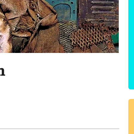
n
tir