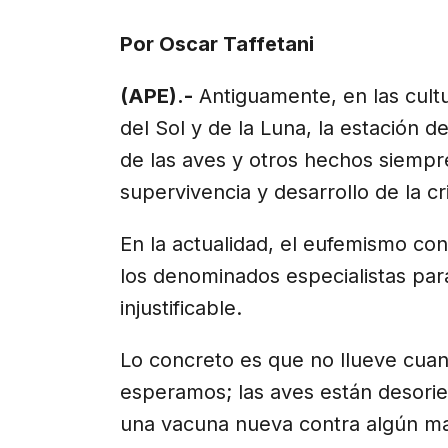
X
Facebook
Email
WhatsApp
Telegr
(Twitter)
Por Oscar Taffetani
(APE).-
Antiguamente, en las cultu
del Sol y de la Luna, la estación de
de las aves y otros hechos siempre
supervivencia y desarrollo de la c
En la actualidad, el eufemismo con
los denominados especialistas para e
injustificable.
Lo concreto es que no llueve cuand
esperamos; las aves están desorie
una vacuna nueva contra algún ma