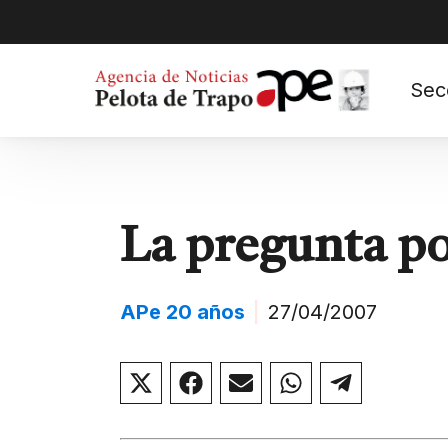
Sec
La pregunta p
APe 20 años
|
27/04/2007
Compartir
Compartir
Compartir
Compartir
Compar
en
en
en
en
en