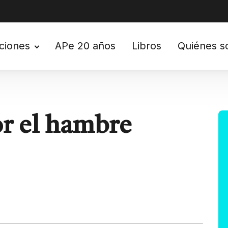
ciones
APe 20 años
Libros
Quiénes 
or el hambre
tir