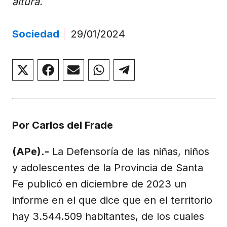
altura.
Sociedad
|
29/01/2024
Compartir
Compartir
Compartir
Compartir
Compartir
en
en
en
en
en
X
Facebook
Email
WhatsApp
Telegram
(Twitter)
Por Carlos del Frade
(APe).-
La Defensoría de las niñas, niños
y adolescentes de la Provincia de Santa
Fe publicó en diciembre de 2023 un
informe en el que dice que en el territorio
hay 3.544.509 habitantes, de los cuales