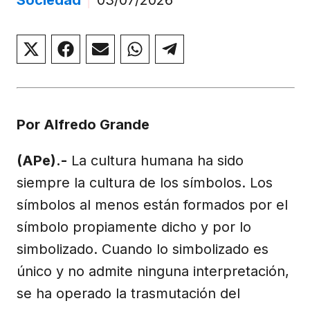
Compartir
Compartir
Compartir
Compartir
Compartir
en
en
en
en
en
X
Facebook
Email
WhatsApp
Telegram
(Twitter)
Por Alfredo Grande
(APe).-
La cultura humana ha sido
siempre la cultura de los símbolos. Los
símbolos al menos están formados por el
símbolo propiamente dicho y por lo
simbolizado. Cuando lo simbolizado es
único y no admite ninguna interpretación,
se ha operado la trasmutación del