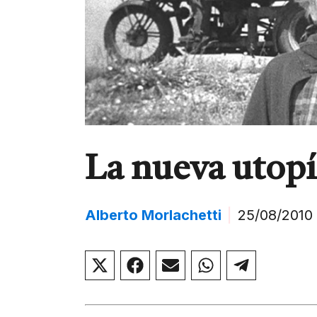
La nueva utopí
Alberto Morlachetti
|
25/08/2010
Compartir
Compartir
Compartir
Compartir
Compar
en
en
en
en
en