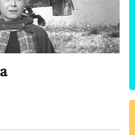
a
tir