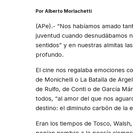
X
Facebook
Email
WhatsApp
Telegr
(Twitter)
Por Alberto Morlachetti
(APe).- “Nos habíamos amado tanto
juventud cuando desnudábamos nu
sentidos” y en nuestras almitas las
profundo.
El cine nos regalaba emociones co
de Monichelli o La Batalla de Argel
de Rulfo, de Conti o de García Már
todos, “al amor del que nos aguard
destino: el diminuto carbón de la 
Eran los tiempos de Tosco, Walsh,
ponían nombre a la poesía siempre