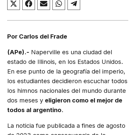
Compartir
Compartir
Compartir
Compartir
Compartir
en
en
en
en
en
X
Facebook
Email
WhatsApp
Telegram
(Twitter)
Por Carlos del Frade
(APe).-
Naperville es una ciudad del
estado de Illinois, en los Estados Unidos.
En ese punto de la geografía del imperio,
los estudiantes decidieron escuchar todos
los himnos nacionales del mundo durante
dos meses y
eligieron como el mejor de
todos al argentino
.
La noticia fue publicada a fines de agosto