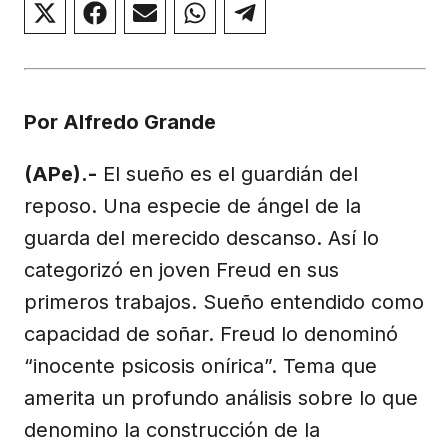
Compartir
Compartir
Compartir
Compartir
Compartir
en
en
en
en
en
X
Facebook
Email
WhatsApp
Telegram
(Twitter)
Por Alfredo Grande
(APe).-
El sueño es el guardián del
reposo. Una especie de ángel de la
guarda del merecido descanso. Así lo
categorizó en joven Freud en sus
primeros trabajos. Sueño entendido como
capacidad de soñar. Freud lo denominó
“inocente psicosis onírica”. Tema que
amerita un profundo análisis sobre lo que
denomino la construcción de la