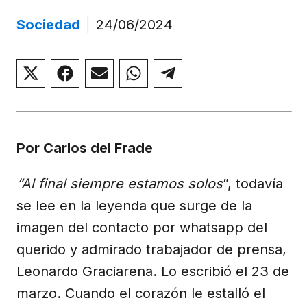
Sociedad
|
24/06/2024
Compartir
Compartir
Compartir
Compartir
Compartir
en
en
en
en
en
X
Facebook
Email
WhatsApp
Telegram
(Twitter)
Por Carlos del Frade
“Al final siempre estamos solos
”, todavía
se lee en la leyenda que surge de la
imagen del contacto por whatsapp del
querido y admirado trabajador de prensa,
Leonardo Graciarena. Lo escribió el 23 de
marzo. Cuando el corazón le estalló el