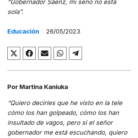
“Gobernador Sáenz, mi seño no está
sola”.
Educación
|
26/05/2023
Compartir
Compartir
Compartir
Compartir
Compartir
en
en
en
en
en
X
Facebook
Email
WhatsApp
Telegram
(Twitter)
Por Martina Kaniuka
“Quiero decirles que he visto en la tele
cómo los han golpeado, cómo los han
insultado de vagos, pero si el señor
gobernador me está escuchando, quiero