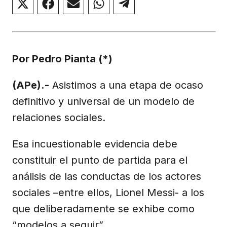
Compartir
Compartir
Compartir
Compartir
Compartir
en
en
en
en
en
X
Facebook
Email
WhatsApp
Telegram
(Twitter)
Por Pedro Pianta (*)
(APe).-
Asistimos a una etapa de ocaso
definitivo y universal de un modelo de
relaciones sociales.
Esa incuestionable evidencia debe
constituir el punto de partida para el
análisis de las conductas de los actores
sociales –entre ellos, Lionel Messi- a los
que deliberadamente se exhibe como
“modelos a seguir”.