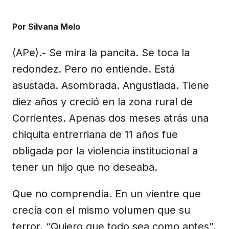
X
Facebook
Email
WhatsApp
Telegram
(Twitter)
Por Silvana Melo
(APe).- Se mira la pancita. Se toca la
redondez. Pero no entiende. Está
asustada. Asombrada. Angustiada. Tiene
diez años y creció en la zona rural de
Corrientes. Apenas dos meses atrás una
chiquita entrerriana de 11 años fue
obligada por la violencia institucional a
tener un hijo que no deseaba.
Que no comprendía. En un vientre que
crecía con el mismo volumen que su
terror. “Quiero que todo sea como antes”,