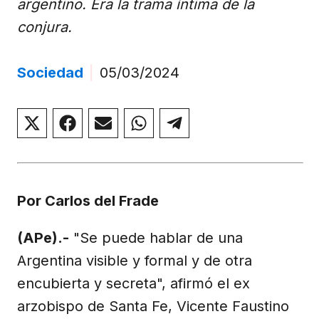
argentino. Era la trama íntima de la
conjura.
Sociedad
|
05/03/2024
Compartir
Compartir
Compartir
Compartir
Compartir
en
en
en
en
en
X
Facebook
Email
WhatsApp
Telegram
(Twitter)
Por Carlos del Frade
(APe).-
"Se puede hablar de una
Argentina visible y formal y de otra
encubierta y secreta", afirmó el ex
arzobispo de Santa Fe, Vicente Faustino