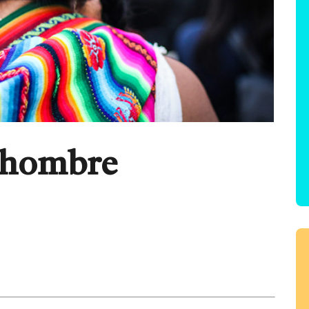
l hombre
tir