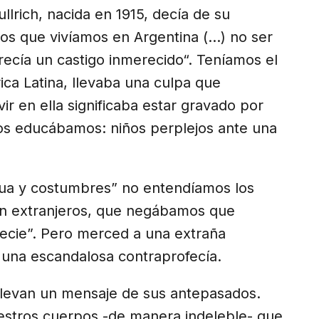
llrich, nacida en 1915, decía de su
os que vivíamos en Argentina (…) no ser
arecía un castigo inmerecido“. Teníamos el
ca Latina, llevaba una culpa que
r en ella significaba estar gravado por
nos educábamos: niños perplejos ante una
gua y costumbres” no entendíamos los
an extranjeros, que negábamos que
ecie”. Pero merced a una extraña
 una escandalosa contraprofecía.
 llevan un mensaje de sus antepasados.
estros cuerpos -de manera indeleble- que