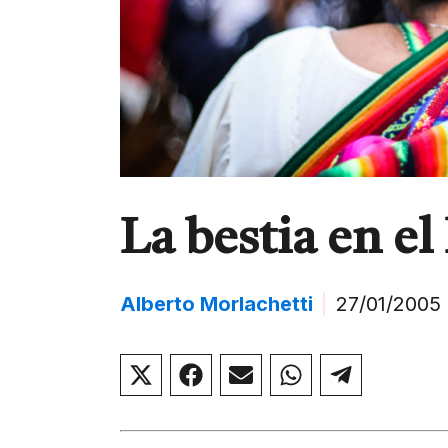
La bestia en e
Alberto Morlachetti
|
27/01/2005
Compartir
Compartir
Compartir
Compartir
Compar
en
en
en
en
en