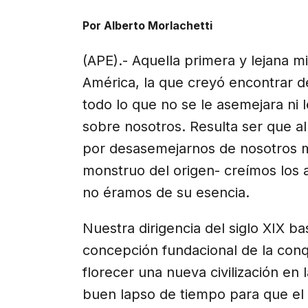
X
Facebook
Email
WhatsApp
Telegr
(Twitter)
Por Alberto Morlachetti
(APE).- Aquella primera y lejana 
América, la que creyó encontrar d
todo lo que no se le asemejara ni 
sobre nosotros. Resulta ser que a
por desasemejarnos de nosotros m
monstruo del origen- creímos los
no éramos de su esencia.
Nuestra dirigencia del siglo XIX b
concepción fundacional de la conq
florecer una nueva civilización en l
buen lapso de tiempo para que el