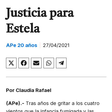
Justicia para
Estela
APe 20 años
|
27/04/2021
Compartir
Compartir
Compartir
Compartir
Compartir
en
en
en
en
en
X
Facebook
Email
WhatsApp
Telegram
(Twitter)
Por Claudia Rafael
(APe).-
Tras años de gritar a los cuatro
vientos que la infancia fumigada y las